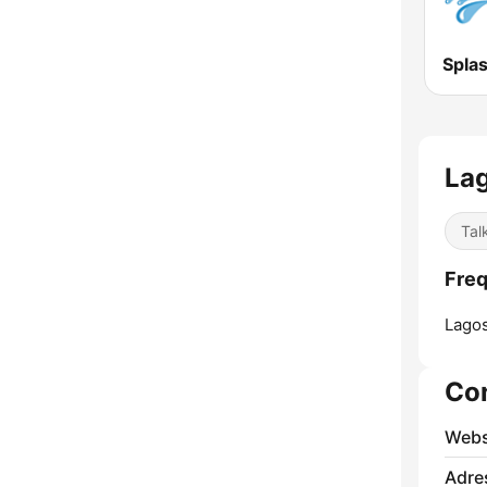
Spla
Lag
Tal
Freq
Lagos
Co
Webs
Adre