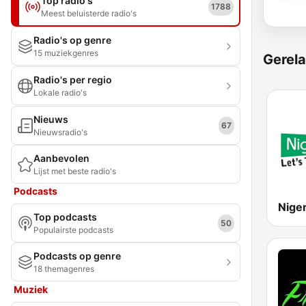
Top radio's
1788
Meest beluisterde radio's
Radio's op genre
15 muziekgenres
Gerela
Radio's per regio
Lokale radio's
Nieuws
67
Nieuwsradio's
Aanbevolen
Lijst met beste radio's
Podcasts
Top podcasts
50
Populairste podcasts
Podcasts op genre
18 themagenres
Muziek