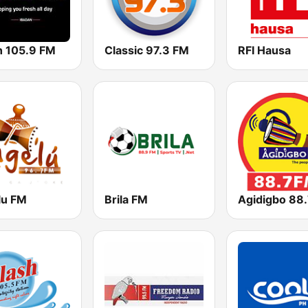
h 105.9 FM
Classic 97.3 FM
RFI Hausa
lu FM
Brila FM
Agidigbo 88