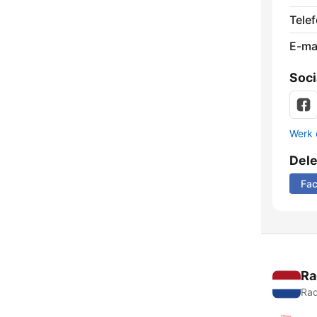
Tele
E-mai
Soci
Werk 
Del
Fa
Ra
Rad