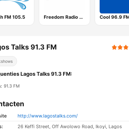
sh FM 105.5
Freedom Radio 99.5 FM
Cool 96.9 F
os Talks 91.3 FM
kshows
uenties Lagos Talks 91.3 FM:
:
91.3 FM
ntacten
ite
http://www.lagostalks.com/
s:
26 Keffi Street, Off Awolowo Road, Ikoyi, Lagos