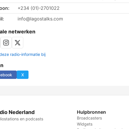
foon:
+234 (01)-2701022
l:
info@lagostalks.com
ale netwerken
deze radio-informatie bij
en
cebook
X
dio Nederland
Hulpbronnen
Broadcasters
iostations en podcasts
Widgets