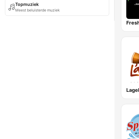
Topmuziek
Meest beluisterde muziek
Fres
Lage