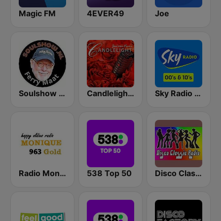
Magic FM
4EVER49
Joe
Soulshow Radio
Candlelight Radio
Sky Radio 00's & 10's
Radio Monique 963 Gold
538 Top 50
Disco Classic Radio