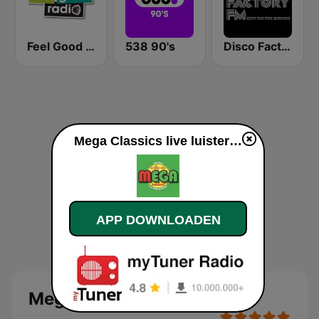
Feel Good Radio
538 90's
Disco Factory
Mega Classics live luisteren
APP DOWNLOADEN
Mega Classics