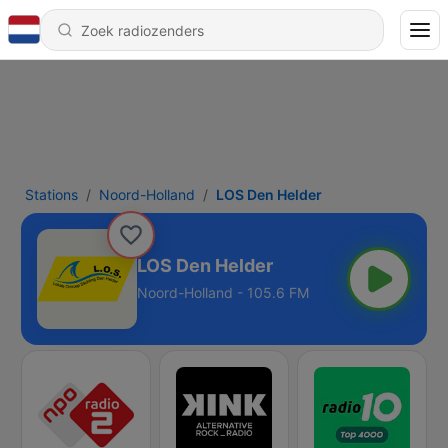
Stations
Noord-Holland
LOS Den Helder
LOS Den Helder
Noord-Holland - 105.6 FM