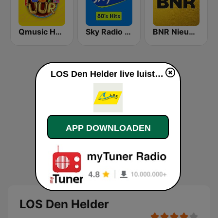
Qmusic Het Foute Uur
Sky Radio 80's Hits
BNR Nieuwsradio
LOS Den Helder live luisteren
APP DOWNLOADEN
LOS Den Helder