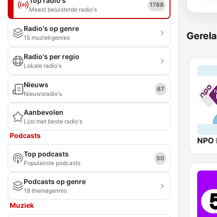
Top radio's
1788
Meest beluisterde radio's
Radio's op genre
Gerela
15 muziekgenres
Radio's per regio
Lokale radio's
Nieuws
67
Nieuwsradio's
Aanbevolen
Lijst met beste radio's
Podcasts
Top podcasts
50
Populairste podcasts
Podcasts op genre
18 themagenres
Muziek