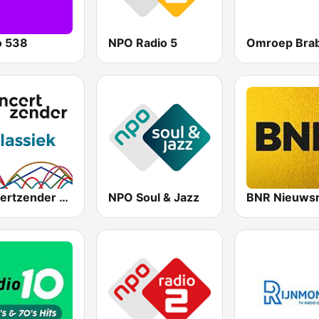
o 538
NPO Radio 5
Omroep Bra
Concertzender Klassiek
NPO Soul & Jazz
BNR Nieuwsr