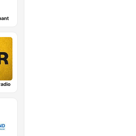
bant
adio