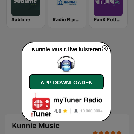
Sublime
Radio Rijnmond FM 93.4
FunX Rotterdam
Kunnie Music live luisteren
APP DOWNLOADEN
Kunnie Music