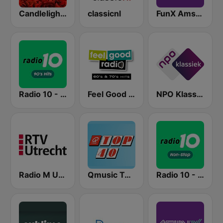
Candlelight Radio
classicnl
FunX Amsterdam
Radio 10 - 90s Hits
Feel Good Radio 60's & 70's Hits
NPO Klassiek
Radio M Utrecht
Qmusic Top 40
Radio 10 - Non-stop