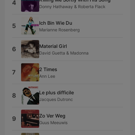
4
Donny Hathaway & Roberta Flack
Ich Bin Wie Du
5
Marianne Rosenberg
Material Girl
6
David Guetta & Madonna
2 Times
7
Ann Lee
Le plus difficile
8
Jacques Dutronc
Zo Ver Weg
9
Guus Meeuwis