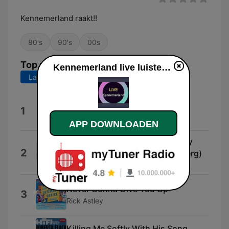
Kennemerland raakt!!
80's
90's
00s
Top nummers
Kennemerland live luisteren
Laatste 7 dagen
Laatste 30 dagen
Follow the Leader
1
Soca Boys
APP DOWNLOADEN
Dance In the Old Fashioned Way
2
(feat. Mozes & Johnny Rosenberg)
The rosenberg trio
Never Gonna Give You Up
3
Rick Astley
Killing Me Softly With His Song