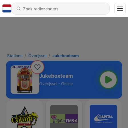
Stations
Overijssel
Jukeboxteam
Jukeboxteam
Overijssel - Online