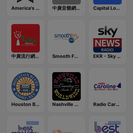
America's Country
中廣音樂網 i Radio FM96.3
Capital London
中廣流行網 I like radio
Smooth FM 95.3 Sydney
EKR - Sky News Radio
Houston Blues Radio
Nashville Worldwide Country Radio
Radio Caroline