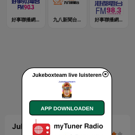
好事聯播網 Best Radio FM90.3
九八新聞台 News98 FM 98.1
好事聯播網 港都983 Best Radio FM98.3
Jukeboxteam live luisteren
APP DOWNLOADEN
Jukeboxteam