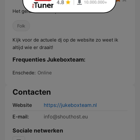
Het geluid knalt u speakers uit
Folk
Kijk voor de actuele dj op de website zo weet ik
altijd wie er draait!
Frequenties Jukeboxteam:
Enschede:
Online
Contacten
Website
https://jukeboxteam.nl
E-mail:
info@shouthost.eu
Sociale netwerken