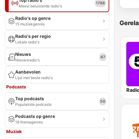
Top radio's
1788
Meest beluisterde radio's
Radio's op genre
Gerela
15 muziekgenres
Radio's per regio
Lokale radio's
Nieuws
67
Nieuwsradio's
Aanbevolen
Lijst met beste radio's
Podcasts
Radi
Top podcasts
50
Populairste podcasts
Podcasts op genre
18 themagenres
Muziek