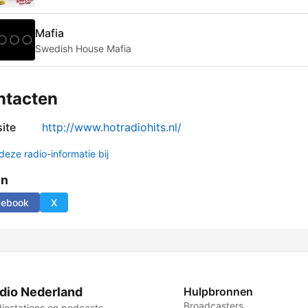
Mafia
Swedish House Mafia
ntacten
ite
http://www.hotradiohits.nl/
deze radio-informatie bij
en
cebook
X
dio Nederland
Hulpbronnen
Broadcasters
iostations en podcasts