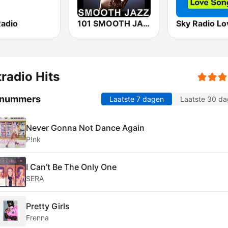
Radio
101 SMOOTH JAZZ
radio Hits
 nummers
Laatste 7 dagen
Laatste 30 d
Never Gonna Not Dance Again
P!nk
I Can’t Be The Only One
SERA
Pretty Girls
Frenna