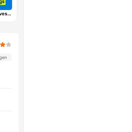
Sky Radio Lovesongs
agen