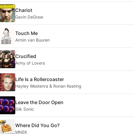
Chariot
Gavin DeGraw
Touch Me
Armin van Buuren
Crucified
Army of Lovers
Life Is a Rollercoaster
Hayley Westenra & Ronan Keating
Leave the Door Open
Silk Sonic
Where Did You Go?
MNEK