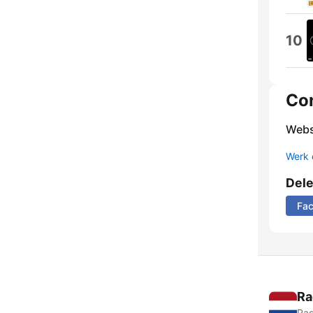
10
Co
Webs
Werk 
Del
Fa
Ra
Rad