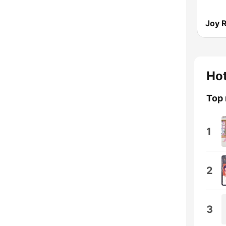
Joy 
Hot
Top
1
2
3