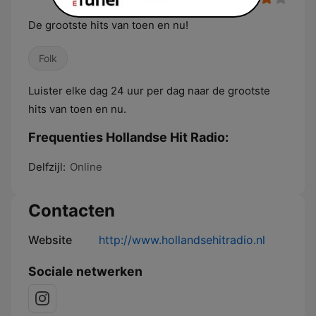
De grootste hits van toen en nu!
Folk
Luister elke dag 24 uur per dag naar de grootste
hits van toen en nu.
Frequenties Hollandse Hit Radio:
Delfzijl:
Online
Contacten
Website
http://www.hollandsehitradio.nl
Sociale netwerken