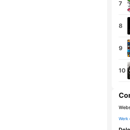
7
8
9
10
Co
Webs
Werk 
Del