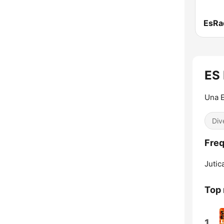
EsRad
ES 
Una E
Div
Freq
Jutic
Top
1