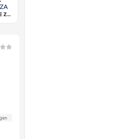
Cadena COPE Zaragoza
agen