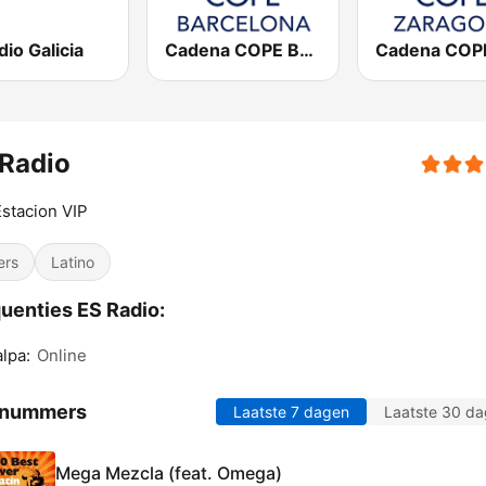
io Galicia
Cadena COPE Barcelona FM
Radio
stacion VIP
ers
Latino
uenties ES Radio:
alpa:
Online
 nummers
Laatste 7 dagen
Laatste 30 d
Mega Mezcla (feat. Omega)