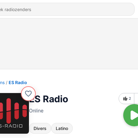
ons
ES Radio
ES Radio
2
Online
Divers
Latino