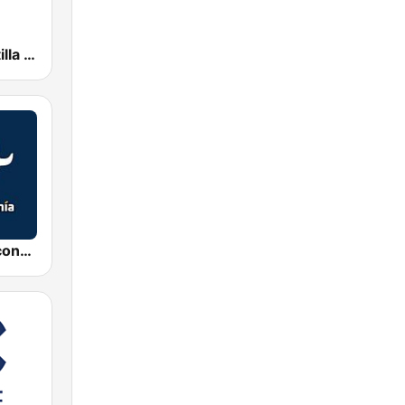
esRadio Castilla y Leon
Radio Intereconomía