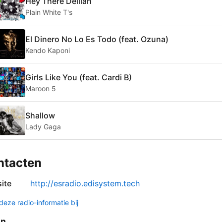
Hey There Delilah
Plain White T's
El Dinero No Lo Es Todo (feat. Ozuna)
Kendo Kaponi
Girls Like You (feat. Cardi B)
Maroon 5
Shallow
Lady Gaga
ntacten
ite
http://esradio.edisystem.tech
deze radio-informatie bij
en