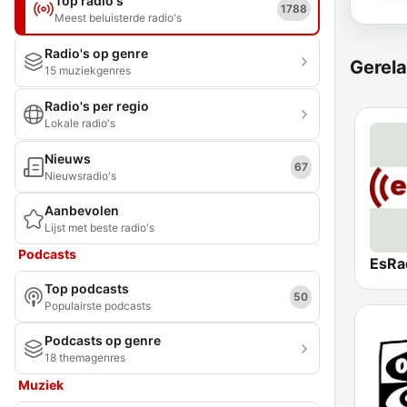
Top radio's
1788
Meest beluisterde radio's
Radio's op genre
Gerela
15 muziekgenres
Radio's per regio
Lokale radio's
Nieuws
67
Nieuwsradio's
Aanbevolen
Lijst met beste radio's
Podcasts
EsRa
Top podcasts
50
Populairste podcasts
Podcasts op genre
18 themagenres
Muziek