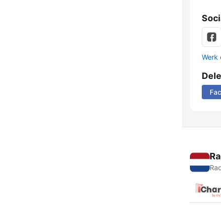
Soci
Werk 
Del
Fa
Ra
Rad