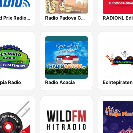
Grand Prix Radio BE
Radio Padova Country Hits
pia Radio
Radio Acacia
Echtepiraten