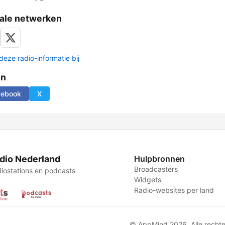
ale netwerken
deze radio-informatie bij
en
cebook
X
dio Nederland
Hulpbronnen
Broadcasters
iostations en podcasts
Widgets
Radio-websites per land
© AppMind 2026. Alle recht