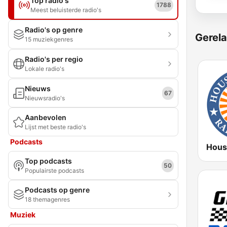
Top radio's
1788
Meest beluisterde radio's
Radio's op genre
Gerela
15 muziekgenres
Radio's per regio
Lokale radio's
Nieuws
67
Nieuwsradio's
Aanbevolen
Lijst met beste radio's
Podcasts
Top podcasts
50
Populairste podcasts
Podcasts op genre
18 themagenres
Muziek