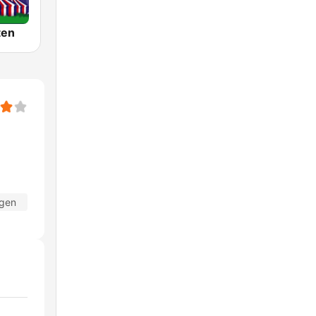
ten
agen