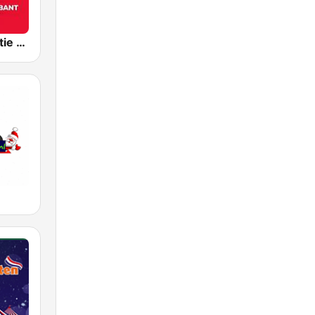
RADIONL Editie Zuidoost-Brabant