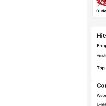
Oude
Hi
Freq
Amst
Top
Co
Webs
E-mai