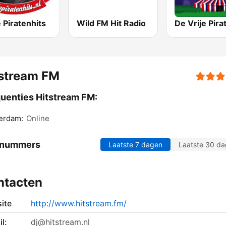
 Piratenhits
Wild FM Hit Radio
De Vrije Pira
tstream FM
uenties Hitstream FM:
erdam:
Online
 nummers
Laatste 7 dagen
Laatste 30 d
ntacten
ite
http://www.hitstream.fm/
l:
dj@hitstream.nl