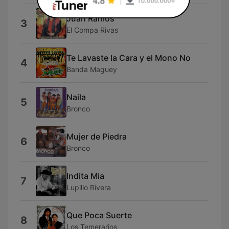
Juan Ramos
3
El Compa Rivas
Te Lavaste la Cara y el Mono No
4
Banda Maguey
Naila
5
Bronco
Mujer de Piedra
6
Bronco
Indita Mia
7
Lupillo Rivera
Que Poca Suerte
8
Los Temerarios