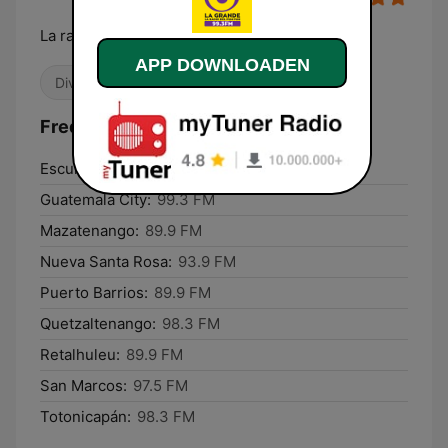
La radio del Pum Pum
APP DOWNLOADEN
Divers
Latino
Frequenties La Grande:
Escuintla:
103.1 FM
Guatemala City:
99.3 FM
Mazatenango:
89.9 FM
Nueva Santa Rosa:
93.9 FM
Puerto Barrios:
89.9 FM
Quetzaltenango:
98.3 FM
Retalhuleu:
89.9 FM
San Marcos:
97.5 FM
Totonicapán:
98.3 FM