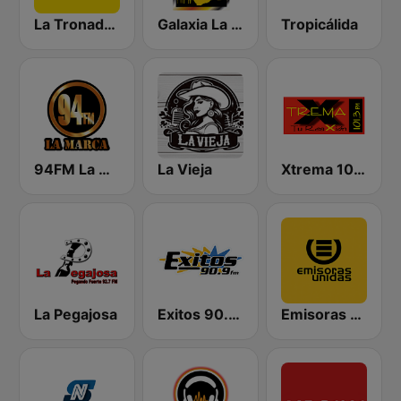
La Tronadora
Galaxia La Picosa
Tropicálida
94FM La Marca
La Vieja
Xtrema 101.3 FM
La Pegajosa
Exitos 90.9 FM
Emisoras Unidas