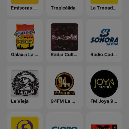
Emisoras Unidas
Tropicálida
La Tronadora
Galaxia La Picosa
Radio Cultural TGN
Radio Cadena Sonora
La Vieja
94FM La Marca
FM Joya 92.9