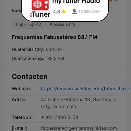
Buenos Momentos, Buenos Recuerdos
Pop / Top 40
Klassieke hits
Frequenties Fabuestéreo 88.1 FM:
Guatemala City:
88.1 FM
Quetzaltenango:
89.5 FM
Contacten
Website
https://emisorasunidas.com/fabuestereo
Adres:
4a Calle 6-84 zona 13, Guatemala
City, Guatemala
Telefoon:
+502 2440 5154
E-mail:
fabuestereo@emisorasunidas.com