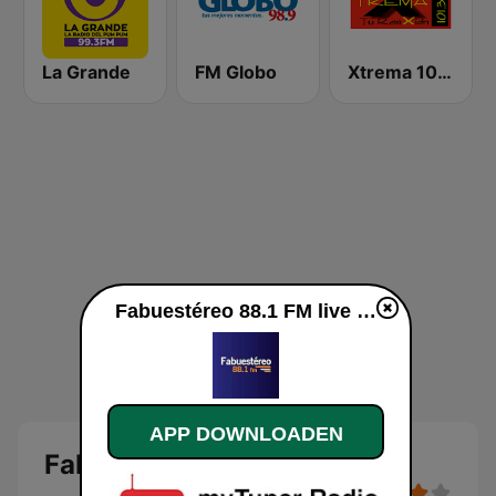
La Grande
FM Globo
Xtrema 101.3 FM
Fabuestéreo 88.1 FM live luisteren
APP DOWNLOADEN
Fabuestéreo 88.1 FM