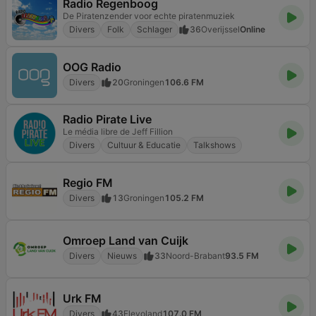
Radio Regenboog
De Piratenzender voor echte piratenmuziek
Divers
Folk
Schlager
36
Overijssel
Online
OOG Radio
Divers
20
Groningen
106.6 FM
Radio Pirate Live
Le média libre de Jeff Fillion
Divers
Cultuur & Educatie
Talkshows
Regio FM
Divers
13
Groningen
105.2 FM
Omroep Land van Cuijk
Divers
Nieuws
33
Noord-Brabant
93.5 FM
Urk FM
Divers
43
Flevoland
107.0 FM