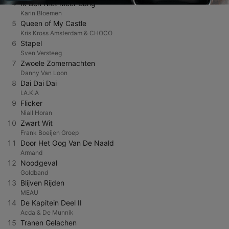
4
Ik Ben Niet Meer Bang
Karin Bloemen
5
Queen of My Castle
Kris Kross Amsterdam & CHOCO
6
Stapel
Sven Versteeg
7
Zwoele Zomernachten
Danny Van Loon
8
Dai Dai Dai
I.A.K.A
9
Flicker
Niall Horan
10
Zwart Wit
Frank Boeijen Groep
11
Door Het Oog Van De Naald
Armand
12
Noodgeval
Goldband
13
Blijven Rijden
MEAU
14
De Kapitein Deel II
Acda & De Munnik
15
Tranen Gelachen