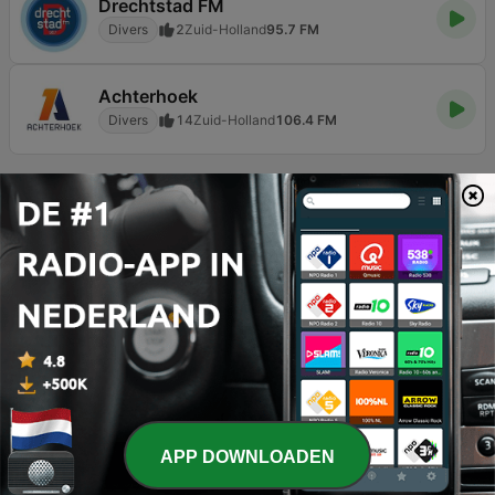
Drechtstad FM
Divers
2
Zuid-Holland
95.7 FM
Achterhoek
Divers
14
Zuid-Holland
106.4 FM
Pagina
2
van
7
<
2
3
4
>
>>
TOP NUMMERS
1
Heel Even
Robert van Hemert
2
Patronen
Zoë Livay
APP DOWNLOADEN
3
Esmeralda
Justen de Wildt