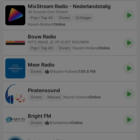
MixStream Radio - Nederlandstalig
All Sounds One Stream
Pop / Top 40
Divers
Schlager
Noord-Brabant
Online
Bouw Radio
HITS WAAR JE OP KUNT BOUWEN
Pop / Top 40
Divers
Noord-Holland
Online
Meer Radio
Divers
5
Noord-Holland
105.5 FM
Piratensound
Divers
Nieuws
Noord-Holland
Online
Bright FM
Divers
6
Gelderland
Online