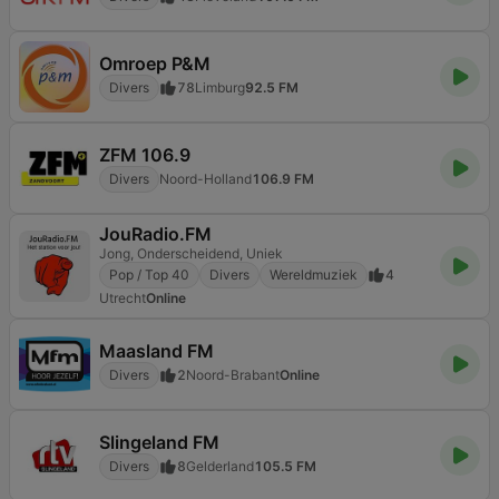
Omroep P&M
Divers
78
Limburg
92.5 FM
ZFM 106.9
Divers
Noord-Holland
106.9 FM
JouRadio.FM
Jong, Onderscheidend, Uniek
Pop / Top 40
Divers
Wereldmuziek
4
Utrecht
Online
Maasland FM
Divers
2
Noord-Brabant
Online
Slingeland FM
Divers
8
Gelderland
105.5 FM