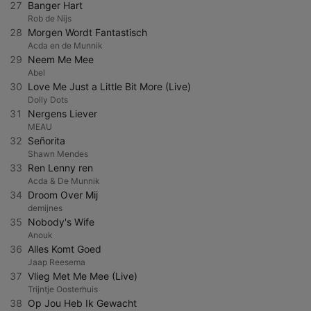
27
Banger Hart
Rob de Nijs
28
Morgen Wordt Fantastisch
Acda en de Munnik
29
Neem Me Mee
Abel
30
Love Me Just a Little Bit More (Live)
Dolly Dots
31
Nergens Liever
MEAU
32
Señorita
Shawn Mendes
33
Ren Lenny ren
Acda & De Munnik
34
Droom Over Mij
demijnes
35
Nobody's Wife
Anouk
36
Alles Komt Goed
Jaap Reesema
37
Vlieg Met Me Mee (Live)
Trijntje Oosterhuis
38
Op Jou Heb Ik Gewacht