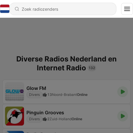
Diverse Radios Nederland en
Internet Radio
132
Glow FM
Divers
13
Noord-Brabant
Online
Pinguin Grooves
Divers
2
Zuid-Holland
Online