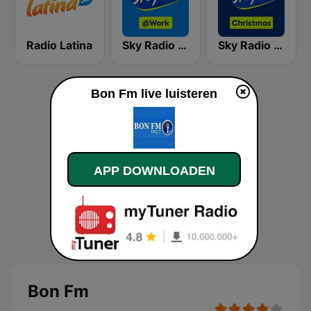
Radio Latina
Sky Radio @Work
Sky Radio Christmas
Bon Fm live luisteren
APP DOWNLOADEN
Bon Fm