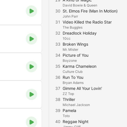
David Bowie & Queen
30
St. Elmos Fire (Man In Motion)
John Parr
31
Video Killed the Radio Star
The Buggles
32
Dreadlock Holiday
10cc
33
Broken Wings
Mr. Mister
34
Picture of You
Boyzone
35
Karma Chameleon
Culture Club
36
Run To You
Bryan Adams
37
Gimme All Your Lovin'
ZZ Top
38
Thriller
Michael Jackson
39
Pamela
Toto
40
Reggae Night
Jimmy Cliff