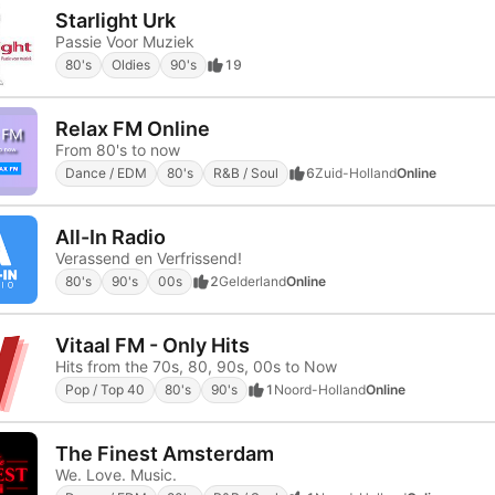
Starlight Urk
Passie Voor Muziek
80's
Oldies
90's
19
Relax FM Online
From 80's to now
Dance / EDM
80's
R&B / Soul
6
Zuid-Holland
Online
All-In Radio
Verassend en Verfrissend!
80's
90's
00s
2
Gelderland
Online
Vitaal FM - Only Hits
Hits from the 70s, 80, 90s, 00s to Now
Pop / Top 40
80's
90's
1
Noord-Holland
Online
The Finest Amsterdam
We. Love. Music.