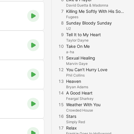
David Guetta & Madonna
7
Killing Me Softly With His Song
Fugees
8
Sunday Bloody Sunday
U2
9
Tell It to My Heart
Taylor Dayne
10
Take On Me
a-ha
11
Sexual Healing
Marvin Gaye
12
You Can't Hurry Love
Phil Collins
13
Heaven
Bryan Adams
14
A Good Heart
Feargal Sharkey
15
Weather With You
Crowded House
16
Stars
Simply Red
17
Relax
Frankie Goes to Hollywood