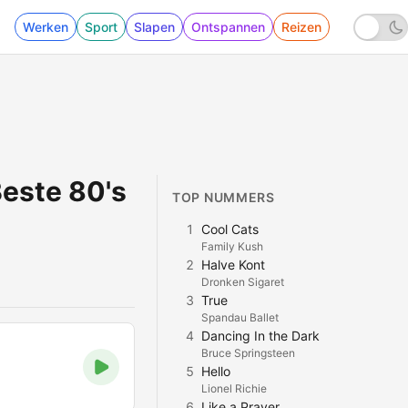
Werken
Sport
Slapen
Ontspannen
Reizen
Beste 80's
TOP NUMMERS
1
Cool Cats
Family Kush
2
Halve Kont
Dronken Sigaret
3
True
Spandau Ballet
4
Dancing In the Dark
Bruce Springsteen
5
Hello
Lionel Richie
6
Like a Prayer