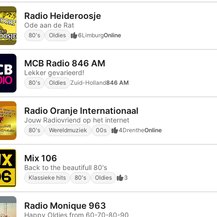
Radio Heideroosje
Ode aan de Rat
80's
Oldies
6
Limburg
Online
MCB Radio 846 AM
Lekker gevarieerd!
80's
Oldies
Zuid-Holland
846 AM
Radio Oranje Internationaal
Jouw Radiovriend op het internet
80's
Wereldmuziek
00s
4
Drenthe
Online
Mix 106
Back to the beautifull 80's
Klassieke hits
80's
Oldies
3
Radio Monique 963
Happy Oldies from 60-70-80-90