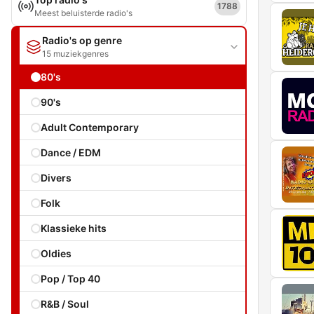
1788
Meest beluisterde radio's
Radio's op genre
15 muziekgenres
80's
90's
Adult Contemporary
Dance / EDM
Divers
Folk
Klassieke hits
Oldies
Pop / Top 40
R&B / Soul