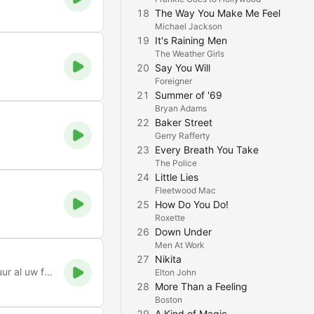
18
The Way You Make Me Feel
Michael Jackson
19
It's Raining Men
The Weather Girls
20
Say You Will
Foreigner
21
Summer of '69
Bryan Adams
22
Baker Street
Gerry Rafferty
23
Every Breath You Take
The Police
24
Little Lies
Fleetwood Mac
25
How Do You Do!
Roxette
26
Down Under
Men At Work
27
Nikita
Radio Benelux hilversum is een internetradio. Wij draaien 24 uur al uw favoriete muziek.
Elton John
28
More Than a Feeling
Boston
29
A Kind of Magic