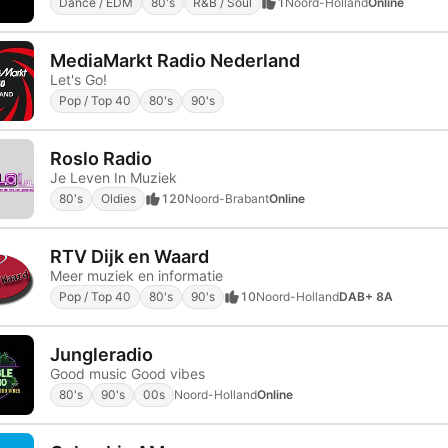
Dance / EDM
80's
R&B / Soul
1
Noord-Holland
Online
MediaMarkt Radio Nederland
Let's Go!
Pop / Top 40
80's
90's
Roslo Radio
Je Leven In Muziek
80's
Oldies
120
Noord-Brabant
Online
RTV Dijk en Waard
Meer muziek en informatie
Pop / Top 40
80's
90's
10
Noord-Holland
DAB+ 8A
Jungleradio
Good music Good vibes
80's
90's
00s
Noord-Holland
Online