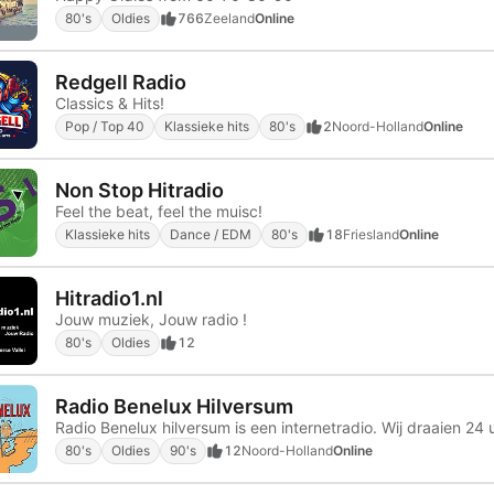
80's
Oldies
766
Zeeland
Online
Redgell Radio
Classics & Hits!
Pop / Top 40
Klassieke hits
80's
2
Noord-Holland
Online
Non Stop Hitradio
Feel the beat, feel the muisc!
Klassieke hits
Dance / EDM
80's
18
Friesland
Online
Hitradio1.nl
Jouw muziek, Jouw radio !
80's
Oldies
12
Radio Benelux Hilversum
80's
Oldies
90's
12
Noord-Holland
Online