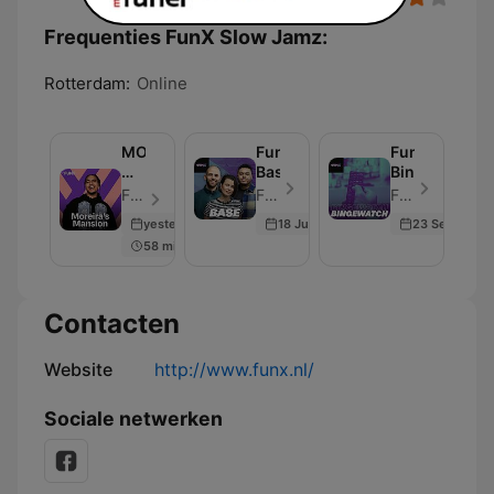
Frequenties FunX Slow Jamz:
Rotterdam:
Online
MOREIRA’S
FunX
FunX
MANSION
Base
Bingewatch
ON
FunX - Aflevering 385
FunX - Aflevering 235
FunX - Aflevering 193
AIR
yesterday
18 Jun 2023
23 Sep 2022
–
58 min
FREDDY
MOREIRA
Contacten
Website
http://www.funx.nl/
Sociale netwerken