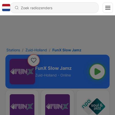
Stations
Zuid-Holland
FunX Slow Jamz
FunX Slow Jamz
Zuid-Holland - Online