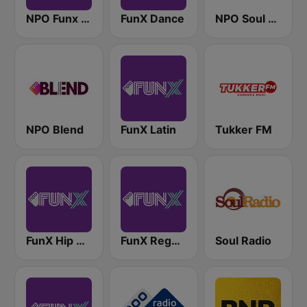
NPO Funx NL
FunX Dance
NPO Soul & Jazz
NPO Blend
FunX Latin
Tukker FM
FunX Hip Hop
FunX Reggae
Soul Radio