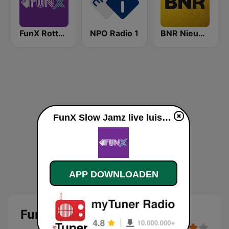
FunX Rotterdam
NPO Radio 1
BNR Nieuwsradio
FunX Slow Jamz live luisteren
APP DOWNLOADEN
FunX Slow Jamz