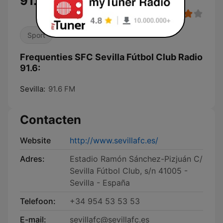
91.6
Sport
Frequenties SFC Sevilla Fútbol Club Radio
91.6:
Sevilla:
91.6 FM
Contacten
Website
http://www.sevillafc.es/
Adres:
Estadio Ramón Sánchez-Pizjuán C/
Sevilla Fútbol Club, s/n 41005 -
Sevilla - España
Telefoon:
+34 954 53 53 53
E-mail:
sevillafc@sevillafc.es