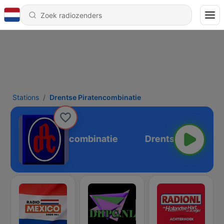
Stations
Drentse Piratencombinatie
Drentse Piratencombinatie