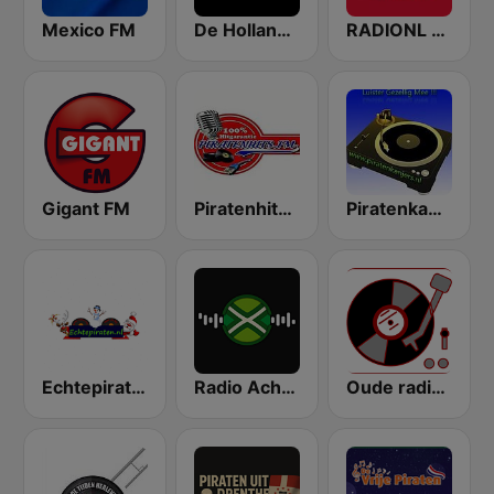
Mexico FM
De Hollandse Piraten Gigant
RADIONL Editie Achterhoek
Gigant FM
Piratenhits FM
Piratenkanjers
Echtepiraten
Radio Achterhoek
Oude radio Piraten