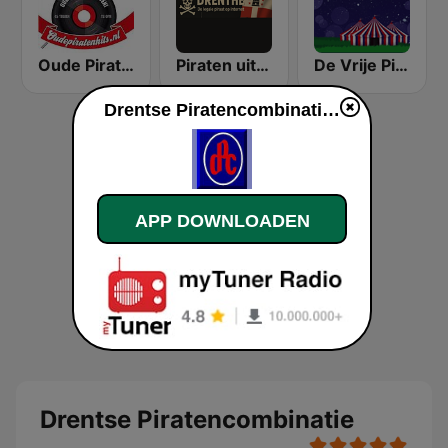
Oude Piratenhits
Piraten uit Drenthe
De Vrije Piraten
Drentse Piratencombinatie live luisteren
APP DOWNLOADEN
Drentse Piratencombinatie