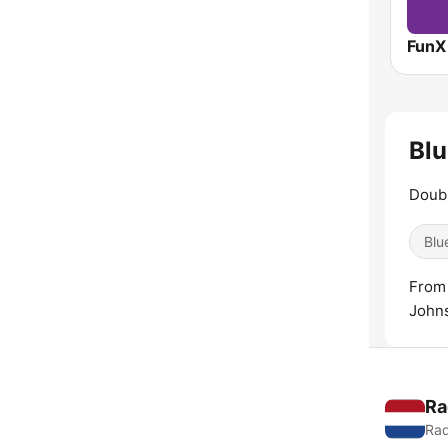
FunX
Bl
Doubl
Blu
From 
Johns
Ra
Rad