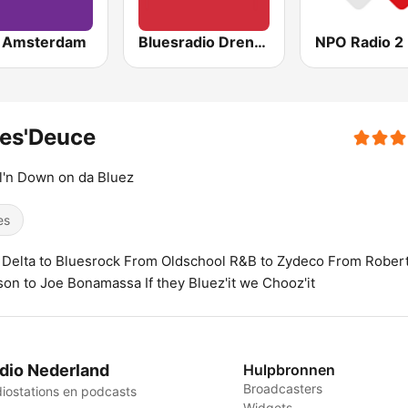
 Amsterdam
Bluesradio Drenthe
NPO Radio 2
ues'Deuce
'n Down on da Bluez
es
Delta to Bluesrock From Oldschool R&B to Zydeco From Rober
on to Joe Bonamassa If they Bluez'it we Chooz'it
dio Nederland
Hulpbronnen
Broadcasters
iostations en podcasts
Widgets