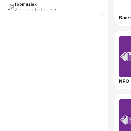
Topmuziek
Meest beluisterde muziek
NPO 