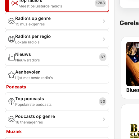
Top radio's
1788
Meest beluisterde radio's
Radio's op genre
Gerela
15 muziekgenres
Radio's per regio
Lokale radio's
Nieuws
67
Nieuwsradio's
Aanbevolen
Lijst met beste radio's
Podcasts
Blue
Top podcasts
50
Populairste podcasts
Podcasts op genre
18 themagenres
Muziek