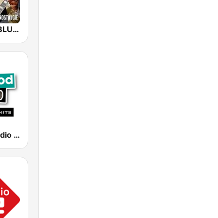
NOSTALGIE BLUES
Feel Good Radio 60's & 70's Hits