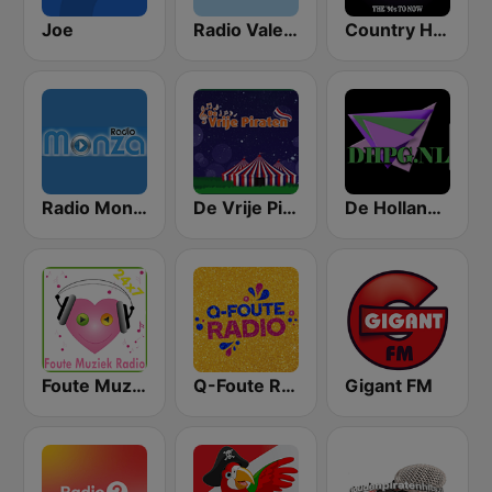
Joe
Radio Valencia
Country Hits
Radio Monza
De Vrije Piraten
De Hollandse Piraten Gigant
Foute Muziek Radio
Q-Foute Radio
Gigant FM