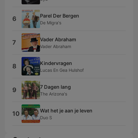
Parel Der Bergen
6
De Migra's
Vader Abraham
7
Vader Abraham
Kindervragen
8
Lucas En Gea Hulshof
7 Dagen lang
9
The Arizona's
Wat het je aan je leven
10
Duo S