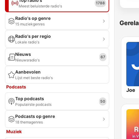
Top radio's
1788
Meest beluisterde radio's
Radio's op genre
Gerela
15 muziekgenres
Radio's per regio
Lokale radio's
Nieuws
67
Nieuwsradio's
Aanbevolen
Lijst met beste radio's
Podcasts
Joe
Top podcasts
50
Populairste podcasts
Podcasts op genre
18 themagenres
Muziek