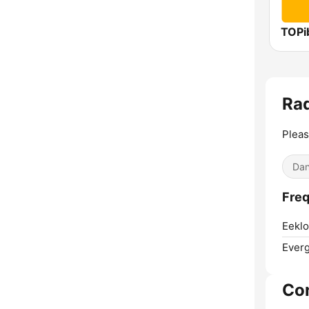
TOPi
Ra
Pleas
Dan
Freq
Eeklo
Ever
Co