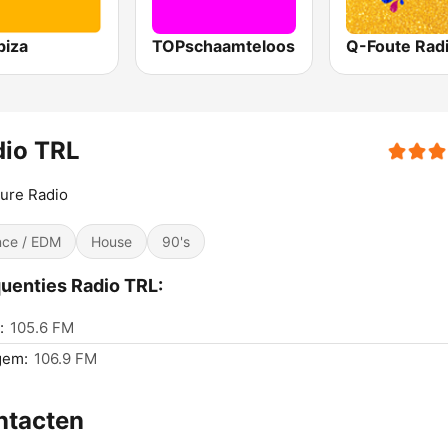
biza
TOPschaamteloos
Q-Foute Rad
dio TRL
ure Radio
ce / EDM
House
90's
uenties Radio TRL:
:
105.6 FM
gem:
106.9 FM
ntacten