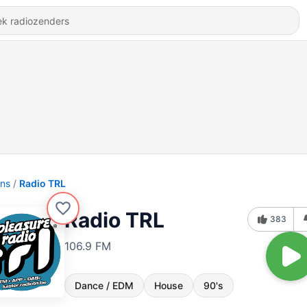
ons
Radio TRL
Radio TRL
383
106.9 FM
Dance / EDM
House
90's