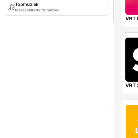
Topmuziek
Meest beluisterde muziek
VRT 