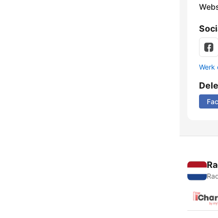
Webs
Soci
Werk 
Del
Fa
Ra
Rad