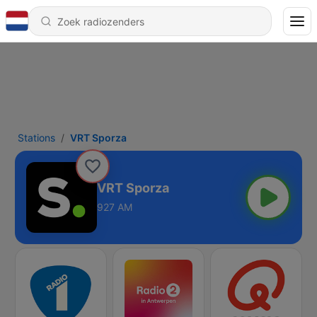
Stations
VRT Sporza
VRT Sporza
927 AM