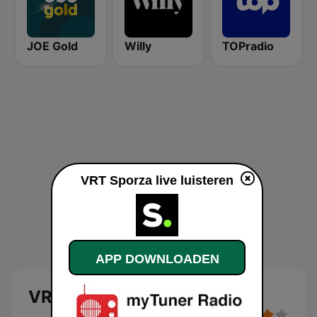
JOE Gold
Willy
TOPradio
VRT Sporza live luisteren
APP DOWNLOADEN
VRT Sporza