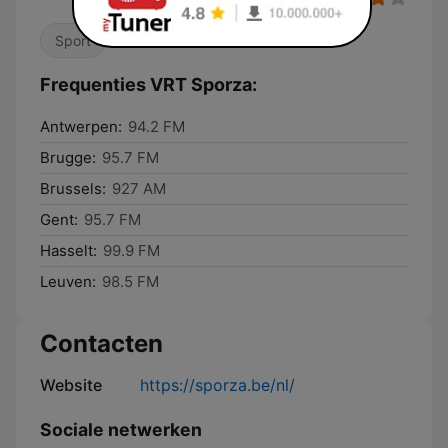
Sport
Frequenties VRT Sporza:
Antwerpen:
94.2 FM
Brugge:
95.7 FM
Brussels:
927 AM
Gent:
95.7 FM
Hasselt:
99.9 FM
Leuven:
98.5 FM
Contacten
Website
https://sporza.be/nl/
Sociale netwerken