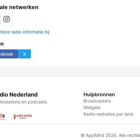
ale netwerken
deze radio-informatie bij
en
cebook
X
dio Nederland
Hulpbronnen
Broadcasters
iostations en podcasts
Widgets
Radio-websites per land
© AppMind 2026. Alle recht