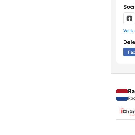
Soci
Werk 
Del
Fa
Ra
Rad