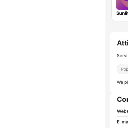
Sunli
Att
Servi
Pop
We pl
Co
Webs
E-mai