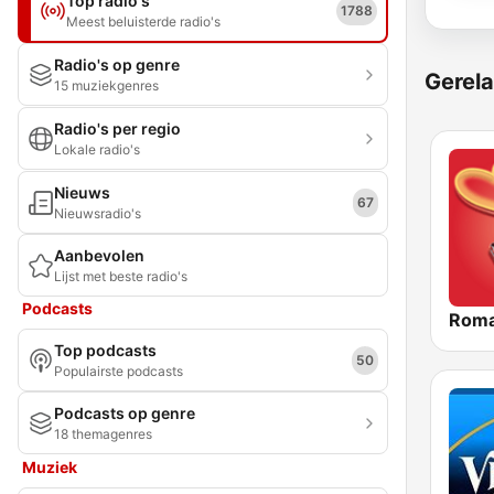
Top radio's
1788
Meest beluisterde radio's
Radio's op genre
Gerela
15 muziekgenres
Radio's per regio
Lokale radio's
Nieuws
67
Nieuwsradio's
Aanbevolen
Lijst met beste radio's
Podcasts
Roma
Top podcasts
50
Populairste podcasts
Podcasts op genre
18 themagenres
Muziek