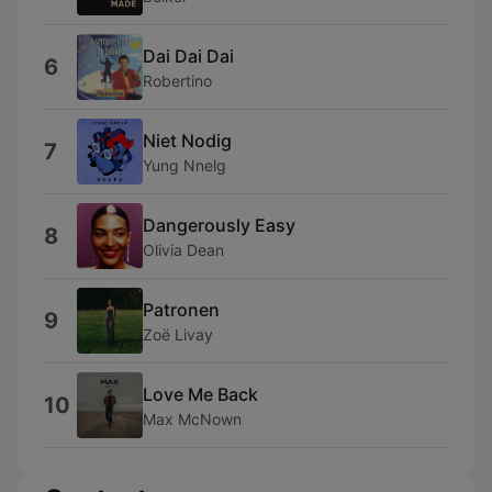
Dai Dai Dai
6
Robertino
Niet Nodig
7
Yung Nnelg
Dangerously Easy
8
Olivia Dean
Patronen
9
Zoë Livay
Love Me Back
10
Max McNown