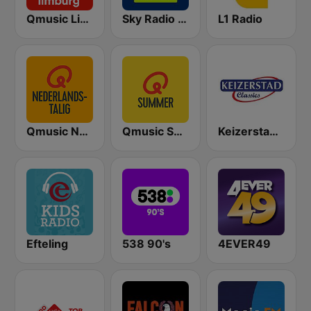
Qmusic Limburg
Sky Radio Christmas
L1 Radio
Qmusic Nederlandstalig
Qmusic Summer
Keizerstad Classics
Efteling
538 90's
4EVER49