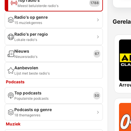
Top radio's
1788
Meest beluisterde radio's
Radio's op genre
Gerela
15 muziekgenres
Radio's per regio
Lokale radio's
Nieuws
67
Nieuwsradio's
Aanbevolen
Lijst met beste radio's
Podcasts
Top podcasts
50
Populairste podcasts
Podcasts op genre
18 themagenres
Muziek