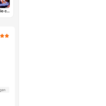
Carnaval Radio cvZAK.nl
agen