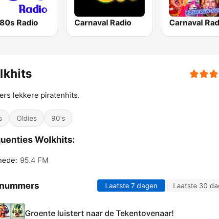
 80s Radio
Carnaval Radio
khits
rs lekkere piratenhits.
s
Oldies
90's
uenties Wolkhits:
hede:
95.4 FM
 nummers
Laatste 7 dagen
Laatste 30 d
Groente luistert naar de Tekentovenaar!