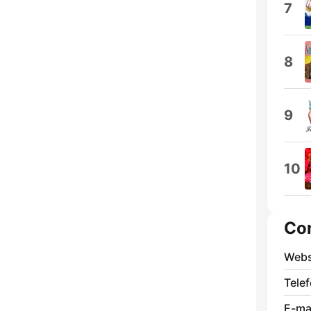
7
8
9
10
Co
Webs
Tele
E-mai