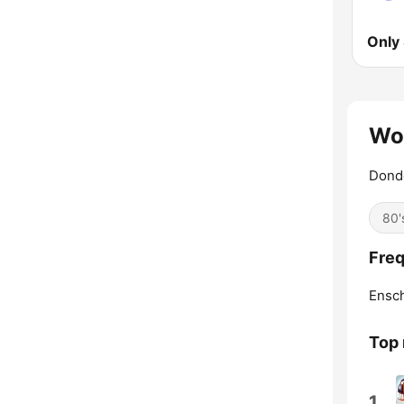
Only
Wol
Donde
80'
Freq
Ensc
Top
1