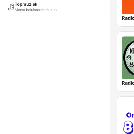
Topmuziek
Meest beluisterde muziek
Radi
Radio