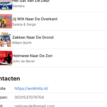
Het Gat Van De Deur
Sieneke
Jij Wilt Naar De Overkant
Saskia & Serge
Zakken Naar De Grond
Willem Barth
Heimwee Naar De Zon
John de Bever
ntacten
ite
https://wolkhits.nl/
foon:
0031537074704
l:
radiowolk@gmail.com