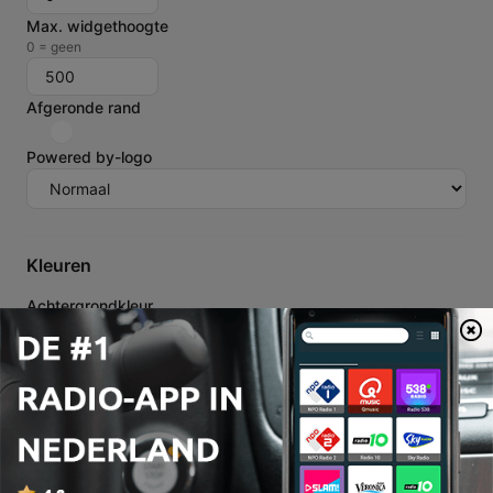
Max. widgethoogte
0 = geen
Afgeronde rand
Powered by-logo
Kleuren
Achtergrondkleur
Resetten
Lettertypekleur
Resetten
Secundaire lettertypekleur