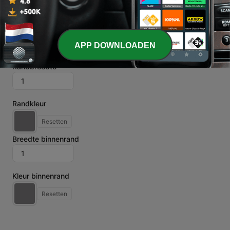
Resetten
APP DOWNLOADEN
Randen
Randbreedte
Randkleur
Resetten
Breedte binnenrand
Kleur binnenrand
Resetten