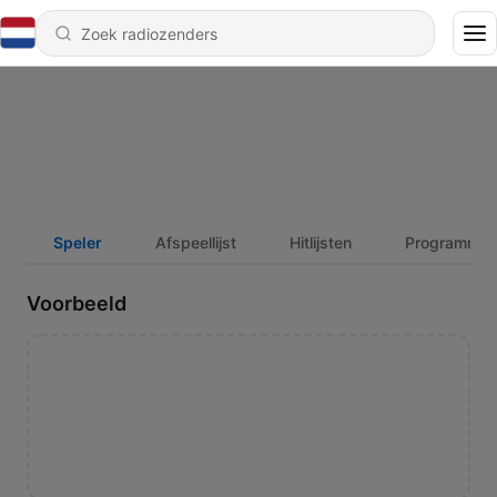
Speler
Afspeellijst
Hitlijsten
Programmag
Voorbeeld