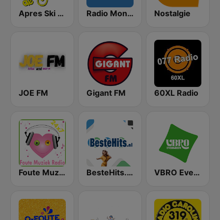
Apres Ski Radio
Radio Monza
Nostalgie
JOE FM
Gigant FM
60XL Radio
Foute Muziek Radio
BesteHits.nl Hollands
VBRO Evergreen