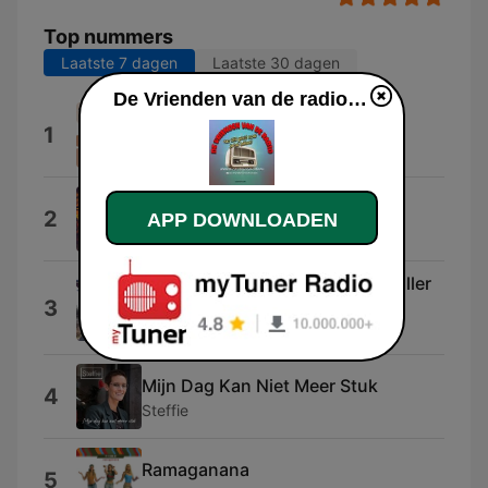
Top nummers
Laatste 7 dagen
Laatste 30 dagen
De Vrienden van de radio live luisteren
Naar De Sterren En Terug
1
Muziek voor Baby
Back Home
2
APP DOWNLOADEN
Golden Earring
Mest sannsynlig en av de aller aller
3
aller aller... (feat. Noralf Ronthi)
Ottorpedo
Mijn Dag Kan Niet Meer Stuk
4
Steffie
Ramaganana
5