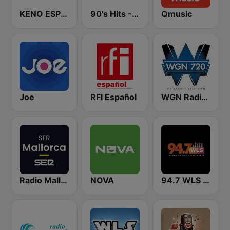
KENO ESPN Deportes 1460 AM
90's Hits - Hits Radio
Qmusic
Joe
RFI Español
WGN Radio 720 AM
Radio Mallorca SER
NOVA
94.7 WLS FM