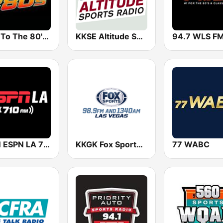
Back To The 80's Radio
KKSE Altitude Sports AM 950
94.7 WLS F
KSPN ESPN LA 710 AM
KKGK Fox Sports Radio 1340 AM
77 WABC