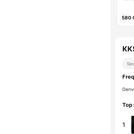
KKS
Spo
Freq
Denv
Top
1