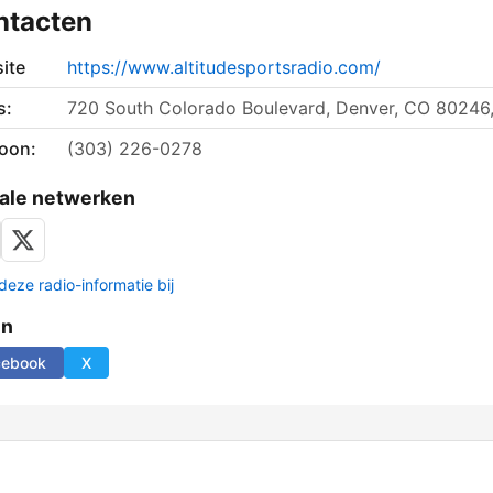
ntacten
ite
https://www.altitudesportsradio.com/
s:
720 South Colorado Boulevard, Denver, CO 80246
foon:
(303) 226-0278
ale netwerken
deze radio-informatie bij
en
cebook
X