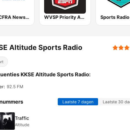
580 CFRA News Talk Radio
WVSP Priority Auto Sports Radio ESPN
E Altitude Sports Radio
rt
uenties KKSE Altitude Sports Radio:
er:
92.5 FM
 nummers
Laatste 7 dagen
Laatste 30 d
Traffic
Altitude