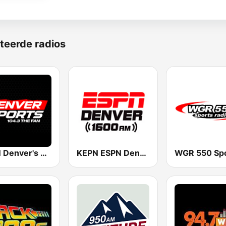
teerde radios
KKFN Denver's Sports 104.3 The Fan
KEPN ESPN Denver 1600 AM