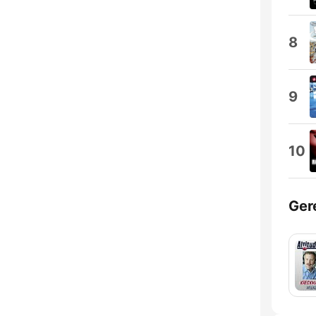
8
9
10
Ger