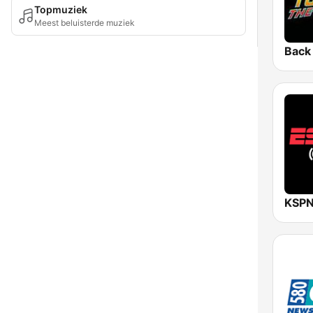
Topmuziek
Meest beluisterde muziek