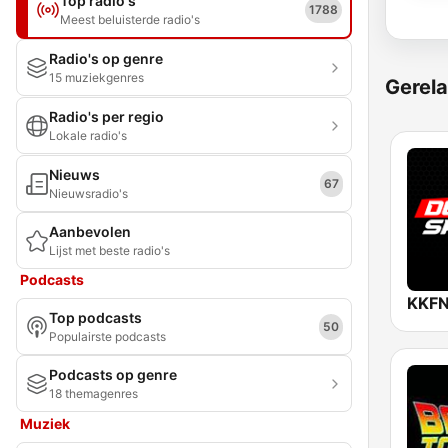
Top radio's
1788
Meest beluisterde radio's
Radio's op genre
15 muziekgenres
Gerela
Radio's per regio
Lokale radio's
Nieuws
67
Nieuwsradio's
Aanbevolen
Lijst met beste radio's
Podcasts
Top podcasts
50
Populairste podcasts
Podcasts op genre
18 themagenres
Muziek