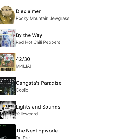
Disclaimer
Rocky Mountain Jewgrass
By the Way
Red Hot Chili Peppers
42/30
МИША!
Gangsta's Paradise
Coolio
Lights and Sounds
Yellowcard
The Next Episode
Dr. Dre