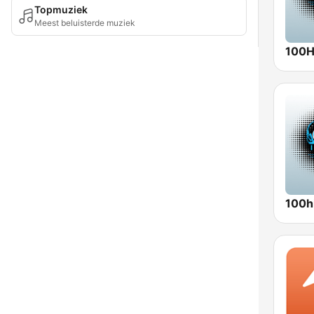
Topmuziek
Meest beluisterde muziek
100Hi
100hi