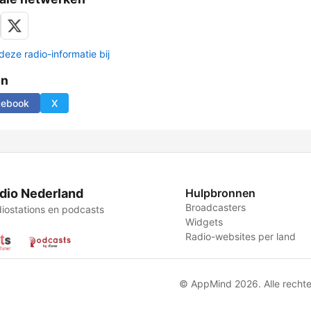
deze radio-informatie bij
en
cebook
X
dio Nederland
Hulpbronnen
Broadcasters
iostations en podcasts
Widgets
Radio-websites per land
© AppMind 2026. Alle recht