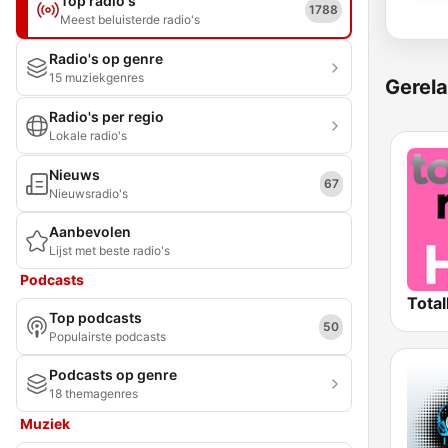
Top radio's
1788
Meest beluisterde radio's
Radio's op genre
15 muziekgenres
Gerela
Radio's per regio
Lokale radio's
Nieuws
67
Nieuwsradio's
Aanbevolen
Lijst met beste radio's
Podcasts
Total
Top podcasts
50
Populairste podcasts
Podcasts op genre
18 themagenres
Muziek