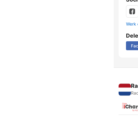
Werk 
Del
Fa
Ra
Rad