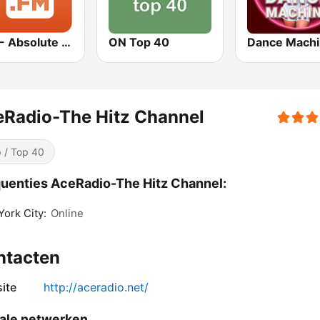
1.FM - Absolute Top 40
ON Top 40
Dance Mach
Radio-The Hitz Channel
 / Top 40
uenties AceRadio-The Hitz Channel:
ork City:
Online
ntacten
ite
http://aceradio.net/
ale netwerken