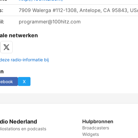
s:
7909 Walerga #112-1308, Antelope, CA 95843, US
l:
programmer@100hitz.com
ale netwerken
deze radio-informatie bij
en
cebook
X
dio Nederland
Hulpbronnen
Broadcasters
iostations en podcasts
Widgets