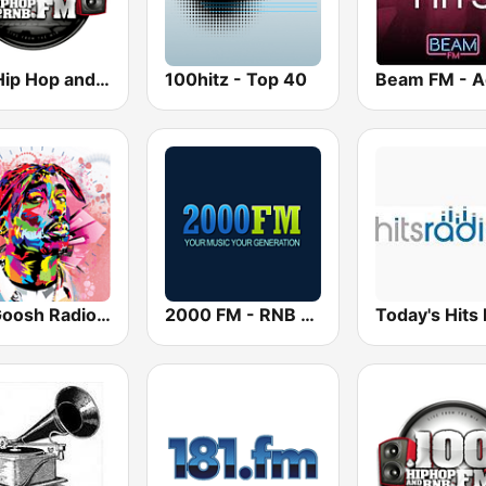
100 Hip Hop and RNB FM
100hitz - Top 40
TheGoosh Radio - R&B
2000 FM - RNB and Hip Hop
Today's Hits