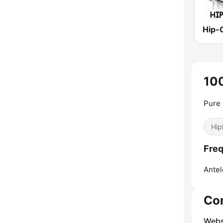
Hip-
100
Pure 
Hip
Freq
Antel
Co
Webs