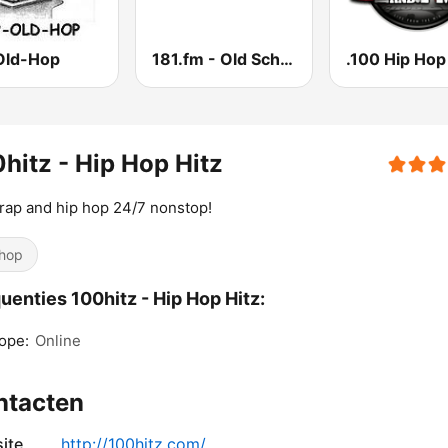
Old-Hop
181.fm - Old School HipHop/RnB
hitz - Hip Hop Hitz
rap and hip hop 24/7 nonstop!
hop
uenties 100hitz - Hip Hop Hitz:
ope:
Online
ntacten
ite
http://100hitz.com/