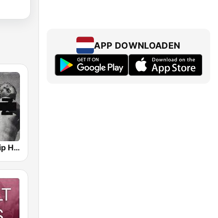
APP DOWNLOADEN
GotRadio - Hip Hop Stop