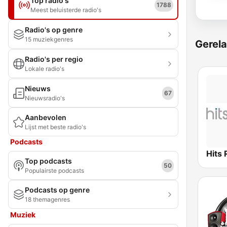
Top radio's
1788
Meest beluisterde radio's
Radio's op genre
15 muziekgenres
Gerela
Radio's per regio
Lokale radio's
Nieuws
67
Nieuwsradio's
Aanbevolen
Lijst met beste radio's
Podcasts
Top podcasts
50
Populairste podcasts
Podcasts op genre
18 themagenres
Muziek