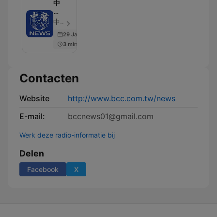
中
廣
新
中廣新聞網NewsRadio - Aflevering 4438
聞
29 Jan 2026
網
3 min
Contacten
Website
http://www.bcc.com.tw/news
E-mail:
bccnews01@gmail.com
Werk deze radio-informatie bij
Delen
Facebook
X