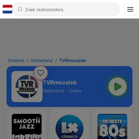
Stations
Gelderland
TVRmozaiek
TVRmozaiek
Gelderland - Online