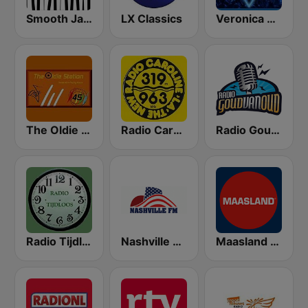
Smooth Jazz - Groov
LX Classics
Veronica De Beste 80s
The Oldie Station
Radio Caroline 319
Radio Goud Van Oud
Radio Tijdloos
Nashville FM
Maasland Radio