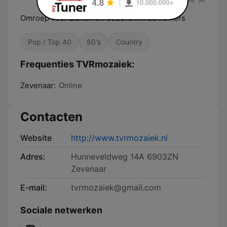
Omroep voor zieken en ouderen in de liemers
Pop / Top 40
80's
Country
Frequenties TVRmozaiek:
Zevenaar:
Online
Contacten
Website
http://www.tvrmozaiek.nl
Adres:
Hunneveldweg 14A 6903ZN
Zevenaar
E-mail:
tvrmozaiek@gmail.com
Sociale netwerken