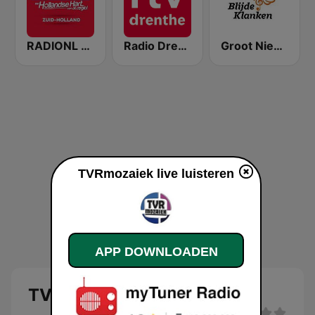
RADIONL Editie Zuid Holland
Radio Drenthe
Groot Nieuws Radio Blijde Klanken
TVRmozaiek live luisteren
APP DOWNLOADEN
TVRmozaiek