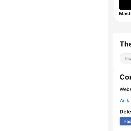
Th
Tec
Co
Webs
Werk 
Del
Fa