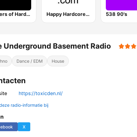
Masters of Hardcore
Happy Hardcore Radio
538 90's
e Underground Basement Radio
hno
Dance / EDM
House
ntacten
ite
https://toxicden.nl/
deze radio-informatie bij
en
cebook
X