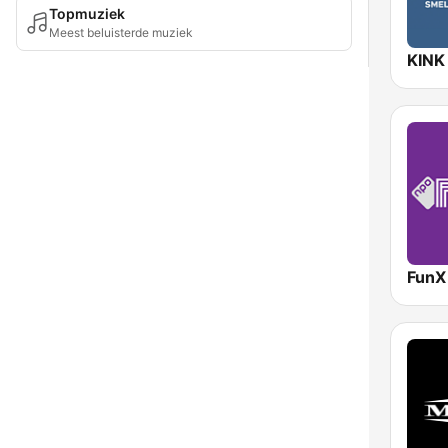
Topmuziek
Meest beluisterde muziek
KINK
FunX