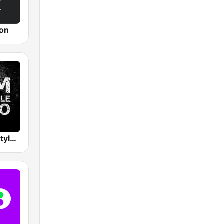
ion
A.D.M. Hardstyle Radio