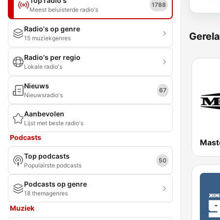
Top radio's
1788
Meest beluisterde radio's
Radio's op genre
Gerela
15 muziekgenres
Radio's per regio
Lokale radio's
Nieuws
67
Nieuwsradio's
Aanbevolen
Lijst met beste radio's
Podcasts
Top podcasts
50
Populairste podcasts
Podcasts op genre
18 themagenres
Muziek