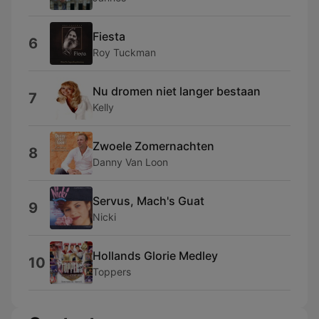
Fiesta
6
Roy Tuckman
Nu dromen niet langer bestaan
7
Kelly
Zwoele Zomernachten
8
Danny Van Loon
Servus, Mach's Guat
9
Nicki
Hollands Glorie Medley
10
Toppers