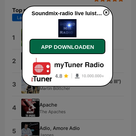
Top nummers
Soundmix-radio live luisteren
Laatste 7 dagen
Laatste 30 dagen
Papa
1
Zangeres Christien
APP DOWNLOADEN
Belvauer Marsch
2
Belvauer Jonge
Winnetou - Melodie ("Winnetou III")
3
Martin Böttcher
Apache
4
The Apaches
Adio, Amore Adio
5
Jannes