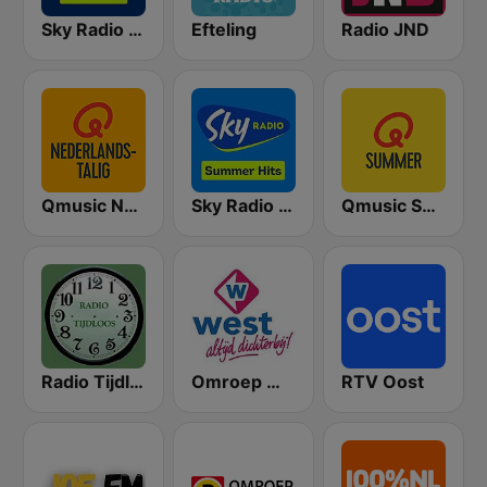
Sky Radio Christmas
Efteling
Radio JND
Qmusic Nederlandstalig
Sky Radio Summer Hits
Qmusic Summer
Radio Tijdloos
Omroep West
RTV Oost