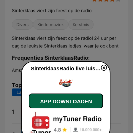
Sinterklaas viert zijn feest op de radio
Divers
Kindermuziek
Kerstmis
Sinterklaas viert zijn feest op de radio! 24 uur per
dag de leukste Sinterklaasliedjes, waar je ook bent!
Frequenties SinterklaasRadio:
SinterklaasRadio live luisteren
Amsterdam:
Online
Top nummers
Laatste 7 dagen
Laatste 30 dagen
APP DOWNLOADEN
De Zak Van Sinterklaas
1
De Club van Sinterklaas
De Zak Van Sinterklaas