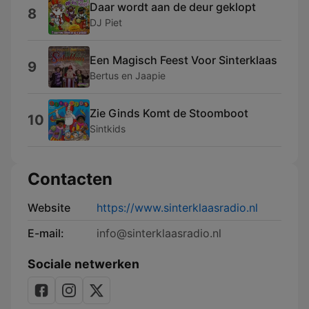
Daar wordt aan de deur geklopt
8
DJ Piet
Een Magisch Feest Voor Sinterklaas
9
Bertus en Jaapie
Zie Ginds Komt de Stoomboot
10
Sintkids
Contacten
Website
https://www.sinterklaasradio.nl
E-mail:
info@sinterklaasradio.nl
Sociale netwerken