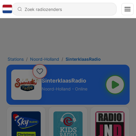
Stations
Noord-Holland
SinterklaasRadio
SinterklaasRadio
Noord-Holland - Online