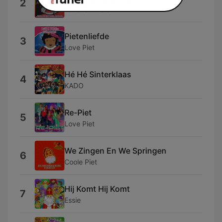
2
Various Artists
Pietenliefde
3
Love Piet
Hé Hé Sinterklaas
4
KADO
Re-Piet
5
Love Piet
We Zingen En We Springen
6
Coole Piet
Hij Komt Hij Komt
7
Essie