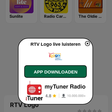
Sunlite
Radio Caroline 319
The Oldie Station
RTV Logo live luisteren
APP DOWNLOADEN
RTV Logo