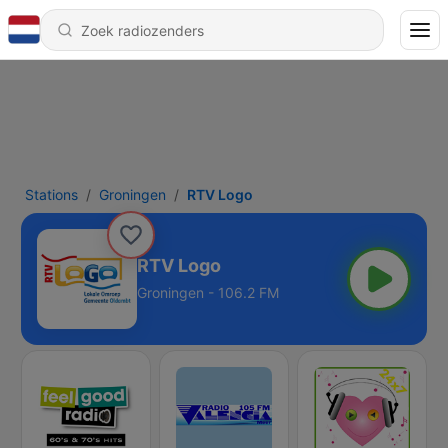
Stations
Groningen
RTV Logo
RTV Logo
Groningen - 106.2 FM