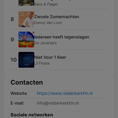
Rans & Flagel
Zwoele Zomernachten
8
Danny Van Loon
Iedereen heeft tegenslagen
9
De Jeventa's
Niet Voor 1 Keer
10
Lil Flosss
Contacten
Website
https://www.ridderkerkfm.nl
E-mail:
info@ridderkerkfm.nl
Sociale netwerken