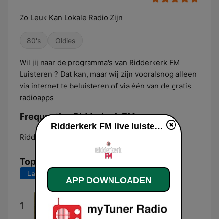
Zo Leuk Kan Lokale Radio Zijn
80's
Oldies
Wil jij naar de programma's van Ridderkerk FM
Luisteren ? Dat kan, maar wij zijn vooralsnog alleen
via internet te beluisteren of via één van de gratis
radioapps
Frequenties Ridderkerk FM:
Ridderkerk FM live luisteren
Ridderkerk:
Online
Top nummers
Laatste 7 dagen
Laatste 30 dagen
APP DOWNLOADEN
Lola Montez
1
Volbeat