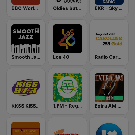
BBC World Service
Oldies but Goodies
EKR - Sky News Radio
Smooth Jazz - Groov
Los 40
Radio Caroline 259 Gold
KKSS KISS 97.3 FM
1.FM - Reggae
Extra AM 1332