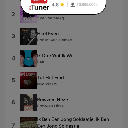
Stapel
2
Sven Versteeg
Heel Even
3
Robert van Hemert
Ik Doe Wat Ik Wil
4
Ralf
Tot Het Eind
5
MarryMarv
Rowwen Héze
6
Rowwen Hèze
Ik Ben Een Jong Soldaatje: Ik Ben
7
Een Jong Soldaatje