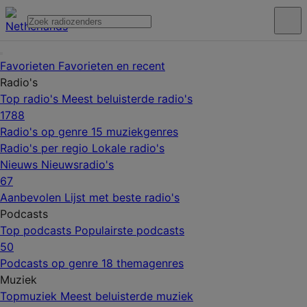
Favorieten
Favorieten en recent
Radio's
Top radio's
Meest beluisterde radio's
1788
Radio's op genre
15 muziekgenres
Radio's per regio
Lokale radio's
Nieuws
Nieuwsradio's
67
Aanbevolen
Lijst met beste radio's
Podcasts
Top podcasts
Populairste podcasts
50
Podcasts op genre
18 themagenres
Muziek
Topmuziek
Meest beluisterde muziek