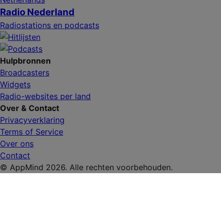
Radio Nederland
Radiostations en podcasts
Hulpbronnen
Broadcasters
Widgets
Radio-websites per land
Over & Contact
Privacyverklaring
Terms of Service
Over ons
Contact
© AppMind 2026. Alle rechten voorbehouden.