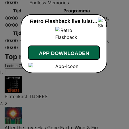
00:00
Endless Memories
Tijd
Programma
00:00 -
Retro Flashback - Timeless Classics,
Retro Flashback live luisteren
00:00
Endless Memories
Tijd
Programma
00:00 -
Retro Flashback - Timeless Classics,
00:00
Endless Memories
APP DOWNLOADEN
Top nummers
Laatste 7 dagen
Laatste 30 dagen
1
Platenkast
TIJGERS
2
After the Love Has Gone
Earth, Wind & Fire