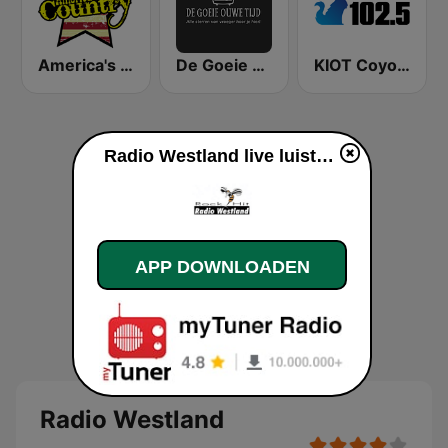
America's Country
De Goeie Ouwe Tijd
KIOT Coyote 102.5 FM
Radio Westland live luisteren
APP DOWNLOADEN
Radio Westland