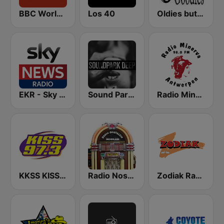
BBC World Service
Los 40
Oldies but Goodies
EKR - Sky News Radio
Sound Park #DEEP
Radio Minerva 98.0
KKSS KISS 97.3 FM
Radio Nostalgie Nederland
Zodiak Radio