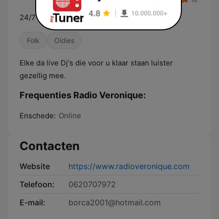
24/7 de mooiste muziek voor u als luisteraar
Folk
Oldies
Elke da live Dj's die voor u klaar staan luister
gezellig mee.
Frequenties Radio Veronique:
Enschede:
Online
Contacten
Website
https://www.radioveronique.com
Telefoon:
0620707972
E-mail:
borca2001@hotmail.com