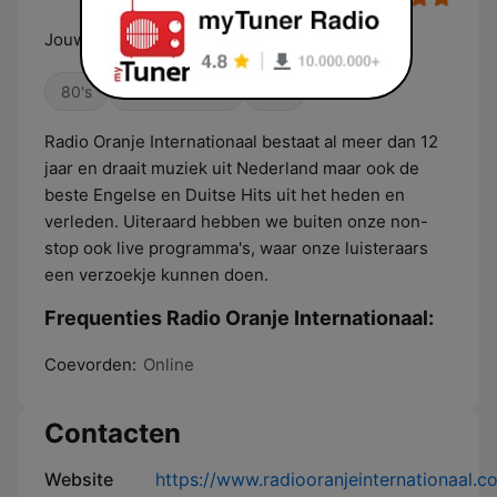
Jouw Radiovriend op het internet
80's
Wereldmuziek
00s
Radio Oranje Internationaal bestaat al meer dan 12
jaar en draait muziek uit Nederland maar ook de
beste Engelse en Duitse Hits uit het heden en
verleden. Uiteraard hebben we buiten onze non-
stop ook live programma's, waar onze luisteraars
een verzoekje kunnen doen.
Frequenties Radio Oranje Internationaal:
Coevorden:
Online
Contacten
Website
https://www.radiooranjeinternationaal.c