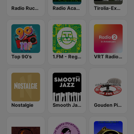
Radio Rucphen
Radio Acacia
Tirolia-Express.nl
Top 90's
1.FM - Reggae
VRT Radio 2 Antwerpen
Nostalgie
Smooth Jazz - Groov
Gouden Piratenhits