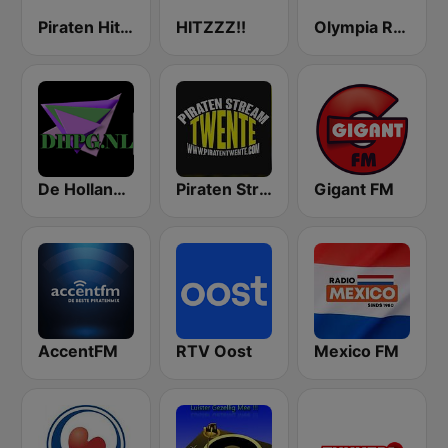
Piraten Hits Twente
HITZZZ!!
Olympia Radio
De Hollandse Piraten Gigant
Piraten Stream Twente
Gigant FM
AccentFM
RTV Oost
Mexico FM