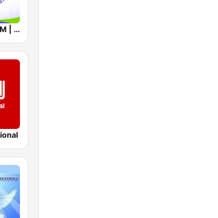
96.1 VOICE FM | #BANGIN
ional