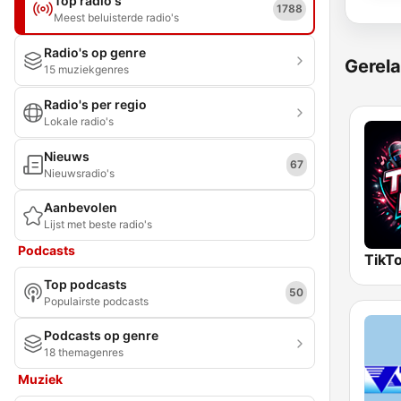
Top radio's
1788
Meest beluisterde radio's
Radio's op genre
Gerela
15 muziekgenres
Radio's per regio
Lokale radio's
Nieuws
67
Nieuwsradio's
Aanbevolen
Lijst met beste radio's
Podcasts
TikTo
Top podcasts
50
Populairste podcasts
Podcasts op genre
18 themagenres
Muziek