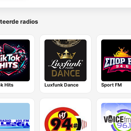
teerde radios
k Hits
Luxfunk Dance
Sport FM