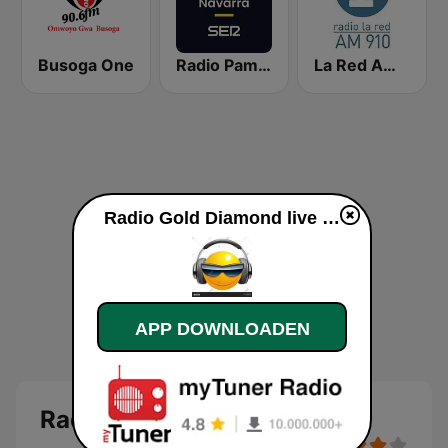
Busoga One
Radio Pamplona SER
La Red AM 910
Radio Gold Diamond live luisteren
APP DOWNLOADEN
Radio Gold Diamond