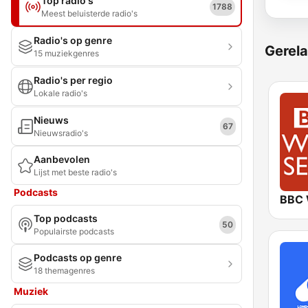
Top radio's
1788
Meest beluisterde radio's
Radio's op genre
Gerela
15 muziekgenres
Radio's per regio
Lokale radio's
Nieuws
67
Nieuwsradio's
Aanbevolen
Lijst met beste radio's
Podcasts
Top podcasts
50
Populairste podcasts
Podcasts op genre
18 themagenres
Muziek