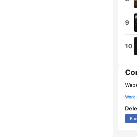
9
10
Co
Webs
Werk 
Del
Fa