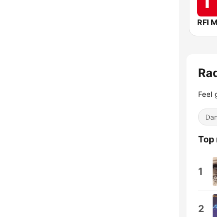
RFI 
Ra
Feel 
Dan
Top
1
2