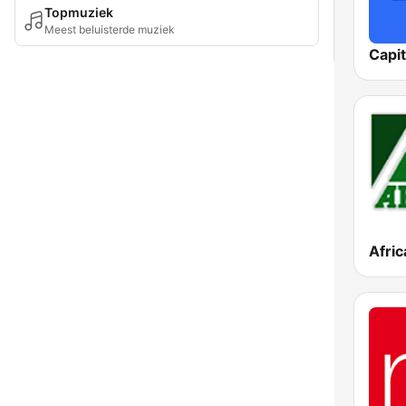
Topmuziek
Meest beluisterde muziek
Capi
Afric