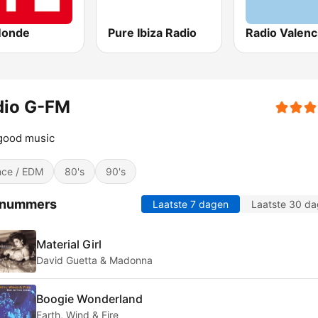
Monde
Pure Ibiza Radio
Radio Valenc
dio G-FM
good music
ce / EDM
80's
90's
 nummers
Laatste 7 dagen
Laatste 30 d
Material Girl
David Guetta & Madonna
Boogie Wonderland
Earth, Wind & Fire