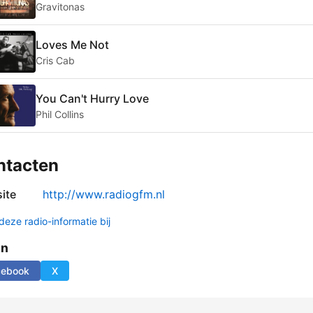
Gravitonas
Loves Me Not
Cris Cab
You Can't Hurry Love
Phil Collins
ntacten
ite
http://www.radiogfm.nl
deze radio-informatie bij
en
cebook
X