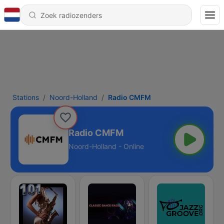
Stations
Noord-Holland
Radio CMFM
Radio CMFM
Noord-Holland - Online