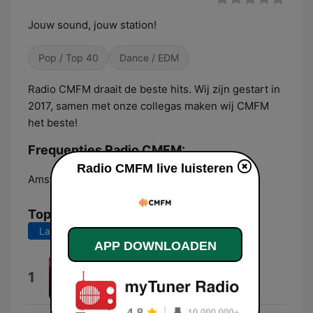
Jouw sound, jouw station!
Pop / Top 40
Dance / EDM
Radio CMFM draait de beste hits. Wij zijn gestart in
2017, samen met onze collegas maken wij CMFM
het beste!
Frequenties Radio CMFM:
Radio CMFM live luisteren
Amsterdam:
Online
Top nummers
Laatste 7 dagen
Laatste 30 dagen
APP DOWNLOADEN
Tot Het Eind
1
MarryMarv