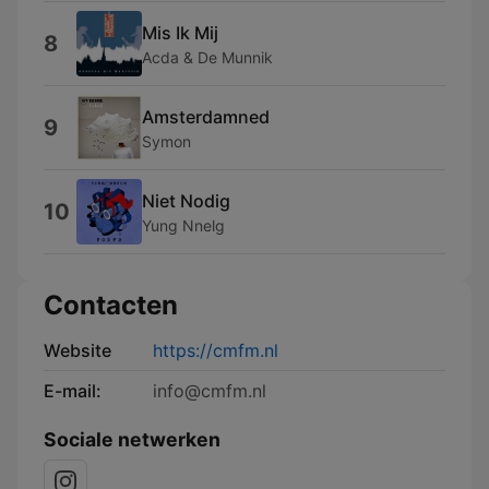
Mis Ik Mij
8
Acda & De Munnik
Amsterdamned
9
Symon
Niet Nodig
10
Yung Nnelg
Contacten
Website
https://cmfm.nl
E-mail:
info@cmfm.nl
Sociale netwerken