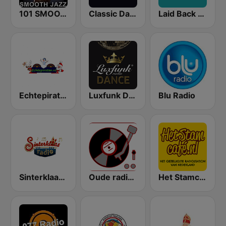
101 SMOOTH JAZZ
Classic Dance Radio 70's/80's
Laid Back Jazz
Echtepiraten
Luxfunk Dance
Blu Radio
SinterklaasRadio
Oude radio Piraten
Het Stamcafe.nl