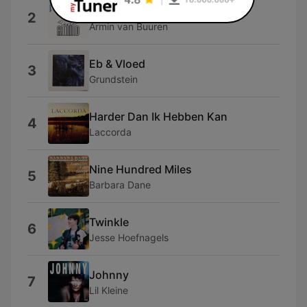
Touch Me
2
Armin van Buuren
Eb & Vloed
3
Grundstein
Harder Dan Ik Hebben Kan
4
Laccorda
Nine Hundred Miles
5
Barbara Dane
Twinkle
6
Jesse Hoefnagels
Johnny
7
Lil Kleine