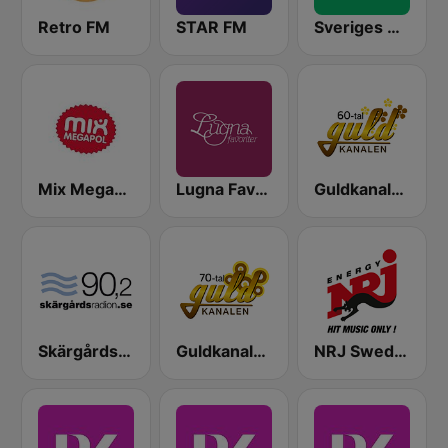
Retro FM
STAR FM
Sveriges Radio P3
Mix Megapol
Lugna Favoriter
Guldkanalen 60-tal
Skärgårdsradion
Guldkanalen 70-tal
NRJ Sweden